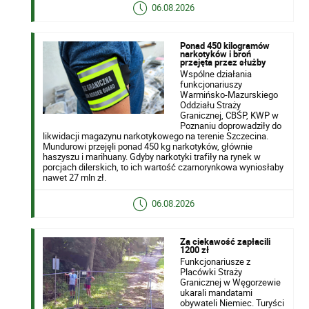
06.08.2026
Ponad 450 kilogramów
narkotyków i broń
przejęta przez służby
Wspólne działania
funkcjonariuszy
Warmińsko-Mazurskiego
Oddziału Straży
Granicznej, CBŚP, KWP w
Poznaniu doprowadziły do
likwidacji magazynu narkotykowego na terenie Szczecina.
Mundurowi przejęli ponad 450 kg narkotyków, głównie
haszyszu i marihuany. Gdyby narkotyki trafiły na rynek w
porcjach dilerskich, to ich wartość czarnorynkowa wyniosłaby
nawet 27 mln zł.
06.08.2026
Za ciekawość zapłacili
1200 zł
Funkcjonariusze z
Placówki Straży
Granicznej w Węgorzewie
ukarali mandatami
obywateli Niemiec. Turyści