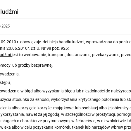
 ludźmi
3.2025
.09.2010 r. obowiązuje definicja handlu ludźmi, wprowadzona do polskieg
nia 20.05.2010r. Dz.U. Nr 98 poz. 926:
ludźmi
jest to werbowanie, transport, dostarczanie, przekazywanie, pr
emocy lub groźby bezprawnej,
owadzenia,
stępu,
owadzenia w błąd albo wyzyskania błędu lub niezdolności do należyteg
użycia stosunku zależności, wykorzystania krytycznego położenia lub st
elenia albo przyjęcia korzyści majątkowej lub osobistej albo jej obietnic
wykorzystania, nawet za jej zgodą, w szczególności w prostytucji, porno
 usługach o charakterze przymusowym, w żebractwie, w niewolnictwie l
owieka albo w celu pozyskania komórek, tkanek lub narządów wbrew prz