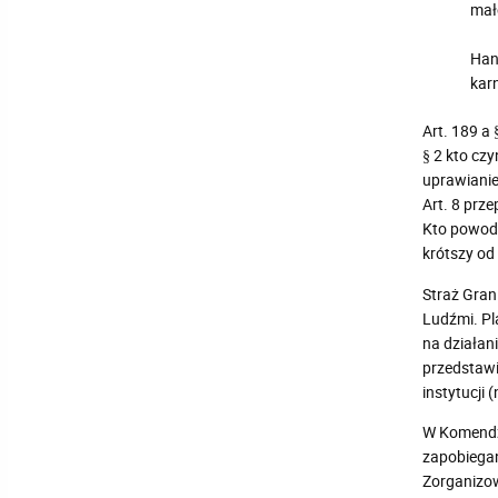
mał
Han
kar
Art. 189 a
§ 2 kto cz
uprawianie
Art. 8 prz
Kto powodu
krótszy od 
Straż Gran
Ludźmi. Pl
na działan
przedstawi
instytucji
W Komendzi
zapobiegan
Zorganizow