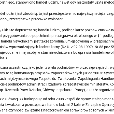
oletniego, stanowi ono handel ludźmi, nawet gdy nie zostały użyte metod
del ludźmi jest zbrodnią, to jest przestępstwem o najwyższym ciężarze
nego „Przestępstwa przeciwko wolności”
 § 1 kk Kto dopuszcza się handlu ludźmi, podlega karze pozbawienia wolnoś
yni przygotowania do popełnienia przestępstwa określonego w § 1 podlega 
 handlu niewolnikami jest także zbrodnią, umiejscowioną w przepisach
episów wprowadzających kodeks karny (Dz.U. z 02.08.1997r. Nr 88 poz.5
je oddanie innej osoby w stan niewolnictwa albo uprawia handel niewol
lat 3.
iczna uczestniczy, jako jeden z wielu podmiotów, w przedsięwzięciach, 
any te są kontynuacją projektów zapoczątkowanych już od 2003r. System
iach międzyresortowego Zespołu ds. Zwalczania i Zapobiegania Handlow
ciele podmiotów administracji rządowej (przedstawiciele ministerstw, K
 (np. Rzecznik Praw Dziecka, Główny Inspektorat Pracy), a także organiz
e Głównej SG funkcjonuje od roku 2008 Zespół do spraw stałego monitori
ia i zwalczania przestępstwa handlu ludźmi. Z kolei w Zarządzie Operac
aną czynności związane z nadzorowaniem spraw prowadzonych w kierunku