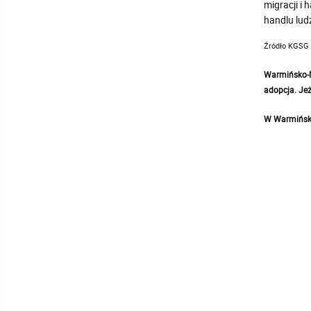
migracji i
handlu lud
Źródło KGSG
Warmińsko-Ma
adopcja. Jeż
W Warmińsko