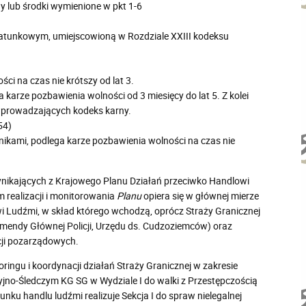
y lub środki wymienione w pkt 1-6
 gatunkowym, umiejscowioną w Rozdziale XXIII kodeksu
ci na czas nie krótszy od lat 3.
karze pozbawienia wolności od 3 miesięcy do lat 5. Z kolei
 wprowadzających kodeks karny.
54)
nikami, podlega karze pozbawienia wolności na czas nie
wynikających z Krajowego Planu Działań przeciwko Handlowi
 realizacji i monitorowania
Planu
opiera się w głównej mierze
i Ludźmi, w skład którego wchodzą, oprócz Straży Granicznej
omendy Głównej Policji, Urzędu ds. Cudzoziemców) oraz
acji pozarządowych.
ngu i koordynacji działań Straży Granicznej w zakresie
yjno-Śledczym KG SG w Wydziale I do walki z Przestępczością
 handlu ludźmi realizuje Sekcja I do spraw nielegalnej