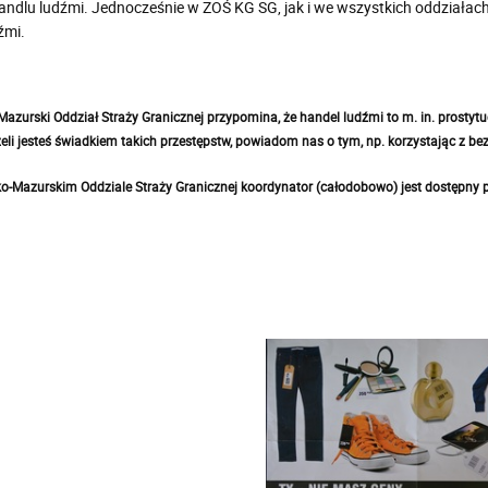
 handlu ludźmi. Jednocześnie w ZOŚ KG SG, jak i we wszystkich oddziałac
źmi.
zurski Oddział Straży Granicznej przypomina, że handel ludźmi to m. in. prostytucj
eli jesteś świadkiem takich przestępstw, powiadom nas o tym, np. korzystając z be
-Mazurskim Oddziale Straży Granicznej koordynator (całodobowo) jest dostępny