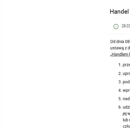
Handel
28.0
Od dnia 08
ustawą z d
„Handlem 
prz
upr
pod
wpr
nad
udzi
jej 
lub
czł