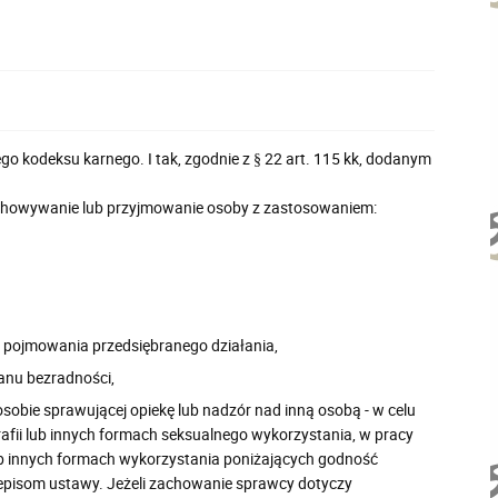
o kodeksu karnego. I tak, zgodnie z § 22 art. 115 kk, dodanym
zechowywanie lub przyjmowanie osoby z zastosowaniem:
o pojmowania przedsiębranego działania,
anu bezradności,
y osobie sprawującej opiekę lub nadzór nad inną osobą - w celu
grafii lub innych formach seksualnego wykorzystania, w pracy
ub innych formach wykorzystania poniżających godność
episom ustawy. Jeżeli zachowanie sprawcy dotyczy