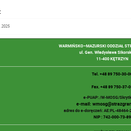
t
1.2025
WARMIŃSKO–MAZURSKI ODDZIAŁ ST
ul. Gen. Władysława Sikors
11-400 KĘTRZYN
Tel. +48 89 750-30-0
Fax. +48 89 750-37-0
e-PUAP: /W-MOSG/Skryt
e-mail: wmosg@strazgran
adres do e-doręczeń: AE:PL-48464
NIP : 742-000-73-89