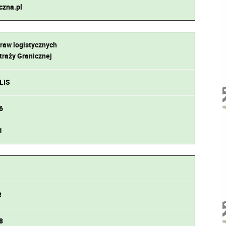
czna.pl
raw logistycznych
raży Granicznej
LIS
6
1
R
8