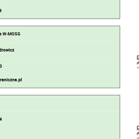
8
ta W-MOSG
drowicz
0
raniczna.pl
4