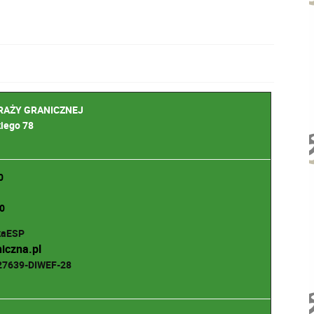
RAŻY GRANICZNEJ
kiego 78
0
0
kaESP
iczna.pl
-27639-DIWEF-28