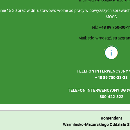
inie 15:30 oraz w dni ustawowo wolne od pracy w powyższych sprawach 
MOSG
Tel.:
+48 89 750-30-1
Mail:
sdo.wmosg@strazgrani
TELEFON INTERWENCYJNY
+48 89 750-33-33
TELEFON INTERWENCYJNY SG (w 
800-422-322
Komendant
Warmińsko-Mazurskiego Oddziału St