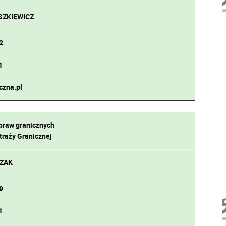
ASZKIEWICZ
2
1
czna.pl
praw granicznych
raży Granicznej
CZAK
9
1