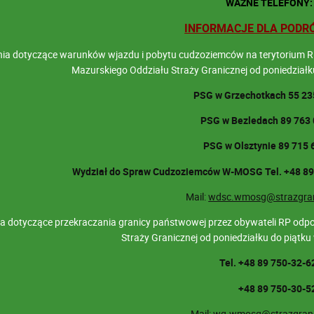
WAŻNE TELEFONY:
INFORMACJE DLA PODR
nia dotyczące warunków wjazdu i pobytu cudzoziemców na terytorium
Mazurskiego Oddziału Straży Granicznej od poniedziałk
PSG w Grzechotkach 55 23
PSG w Bezledach 89 763 
PSG w Olsztynie 89 715 
Wydział do Spraw Cudzoziemców W-MOSG
Tel. +48 8
Mail:
wdsc.wmosg@strazgran
a dotyczące przekraczania granicy państwowej przez obywateli RP odp
Straży Granicznej od poniedziałku do piątku
Tel. +48 89 750-32-6
+48 89 750-30-5
Mail:
wg.wmosg@strazgrani