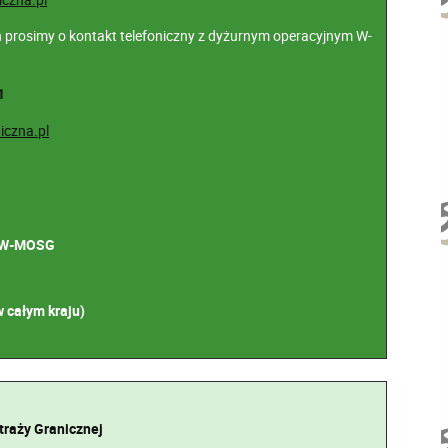
prosimy o kontakt telefoniczny z dyżurnym operacyjnym W-
1
czna.pl
 W-MOSG
całym kraju)
raży Granicznej