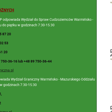
ÓŻNYCH
 RP odpowiada Wydział do Spraw Cudzoziemców Warmińsko -
u do piątku w godzinach 7:30-15:30
5 87 20
02 53
61 20
9 750-36-16 lub +48 89 750-36-44
iczna.pl
owiada Wydział Graniczny Warmińsko - Mazurskiego Oddziału
 w godzinach 7:30-15:30
2,
2
czna.pl