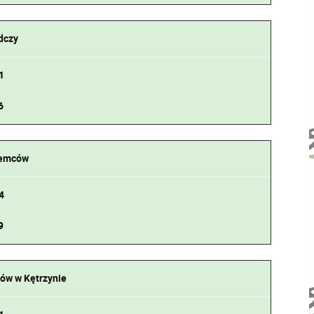
dczy
1
6
iemców
4
9
ów w Kętrzynie