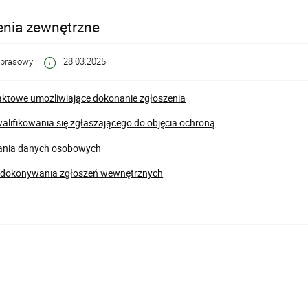
enia zewnętrzne
 prasowy
28.03.2025
ktowe umożliwiające dokonanie zgłoszenia
alifikowania się zgłaszającego do objęcia ochroną
ania danych osobowych
 dokonywania zgłoszeń wewnętrznych