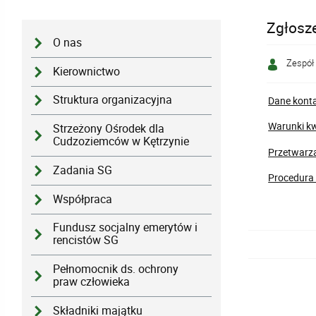
Zgłosz
O nas
Zespół
Kierownictwo
Struktura organizacyjna
Dane konta
Warunki kw
Strzeżony Ośrodek dla
Cudzoziemców w Kętrzynie
Przetwarz
Zadania SG
Procedura
Współpraca
Fundusz socjalny emerytów i
rencistów SG
Pełnomocnik ds. ochrony
praw człowieka
Składniki majątku