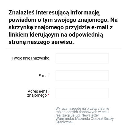
Znalazłeś interesującą informację,
powiadom o tym swojego znajomego. Na
skrzynkę znajomego przyjdzie e-mail z
linkiem kierującym na odpowiednią
stronę naszego serwisu.
Twoje imię i nazwisko
E-mail
Adres e-mail
znajomego
*
Wyrażam zgodę na przetwarzanie
moich danych osobowych w celu
realizacji usługi Newsletter
Warmińsko-Mazurski Oddział Straży
Granicznej.